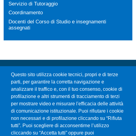
Servizio di Tutoraggio
Coordinamento
Docenti del Corso di Studio e insegnamenti
assegnati
Questo sito utilizza cookie tecnici, propri e di terze
parti, per garantire la corretta navigazione e
analizzare il traffico e, con il tuo consenso, cookie di
profilazione e altri strumenti di tracciamento di terzi
per mostrare video e misurare l'efficacia delle attività
Università degli Studi di Messina
di comunicazione istituzionale. Puoi rifiutare i cookie
Piazza Pugliatti, 1 - 98122 Messina
non necessari e di profilazione cliccando su “Rifiuta
Cod. Fiscale 80004070837
tutti”. Puoi scegliere di acconsentirne l’utilizzo
P.IVA 00724160833
cliccando su “Accetta tutti” oppure puoi
Centralino: 090 676 1